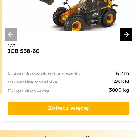
JCB
JCB 538-60
6.2 m
Maksymalna wysokość podnoszenia
145 KM
Maksymalna moc silnika
3800 kg
Maksymalny udźwig
Zobacz więcej