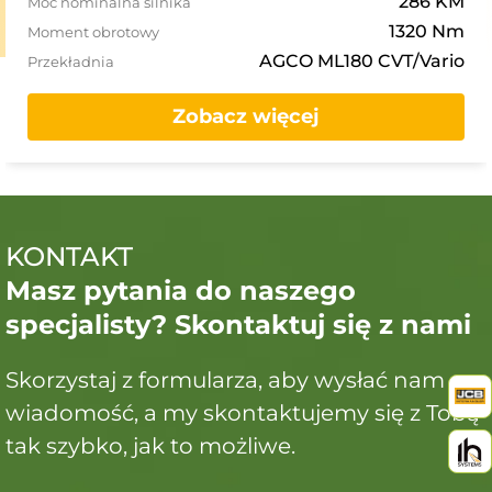
286 KM
Moc nominalna silnika
1320 Nm
Moment obrotowy
AGCO ML180 CVT/Vario
Przekładnia
Zobacz więcej
KONTAKT
Masz pytania do naszego
specjalisty? Skontaktuj się z nami
Skorzystaj z formularza, aby wysłać nam
wiadomość, a my skontaktujemy się z Tobą
tak szybko, jak to możliwe.