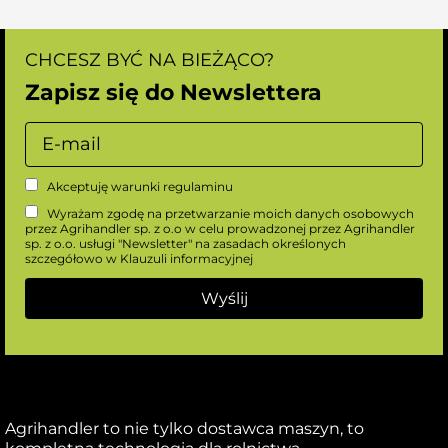
CHCESZ BYĆ NA BIEŻĄCO?
Zapisz się do Newslettera
Akceptuję warunki
regulaminu
Wyrażam zgodę na przetwarzanie moich danych osobowych
przez Agrihandler sp. z o.o w celu prowadzonej przez Agrihandler
sp. z o.o. usługi "Newsletter" na zasadach określonych
szczegółowo w
Klauzuli informacyjnej
Agrihandler to nie tylko dostawca maszyn, to