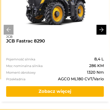
JCB
JCB Fastrac 8290
8,4 L
Pojemność silnika
286 KM
Moc nominalna silnika
1320 Nm
Moment obrotowy
AGCO ML180 CVT/Vario
Przekładnia
Zobacz więcej