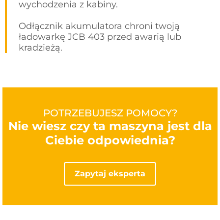
wychodzenia z kabiny.
Odłącznik akumulatora chroni twoją
ładowarkę JCB 403 przed awarią lub
kradzieżą.
POTRZEBUJESZ POMOCY?
Nie wiesz czy ta maszyna jest dla
Ciebie odpowiednia?
Zapytaj eksperta