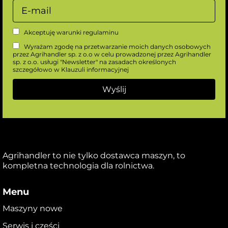
Akceptuję warunki
regulaminu
Wyrażam zgodę na przetwarzanie moich danych osobowych
przez Agrihandler sp. z o.o w celu prowadzonej przez Agrihandler
sp. z o.o. usługi "Newsletter" na zasadach określonych
szczegółowo w
Klauzuli informacyjnej
Agrihandler to nie tylko dostawca maszyn, to
kompletna technologia dla rolnictwa.
Menu
Maszyny nowe
Serwis i części