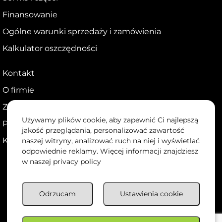
Finansowanie
Ogólne warunki sprzedaży i zamówienia
Kalkulator oszczędności
Kontakt
O firmie
Zostań dealerem
Używamy plików cookie, aby zapewnić Ci najlepszą
Portal dla dealerów
jakość przeglądania, personalizować zawartość
Kariera
naszej witryny, analizować ruch na niej i wyświetlać
odpowiednie reklamy. Więcej informacji znajdziesz
w naszej
privacy policy
Odrzucam
Ustawienia cookie
Copyright 2026 @ agrihandler.pl
Polityka prywatności