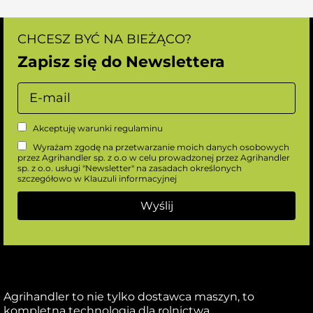
CHCESZ BYĆ NA BIEŻĄCO?
Zapisz się do Newslettera
Akceptuję warunki
regulaminu
Wyrażam zgodę na przetwarzanie moich danych osobowych
przez Agrihandler sp. z o.o w celu prowadzonej przez Agrihandler
sp. z o.o. usługi "Newsletter" na zasadach określonych
szczegółowo w
Klauzuli informacyjnej
Agrihandler to nie tylko dostawca maszyn, to
kompletna technologia dla rolnictwa.