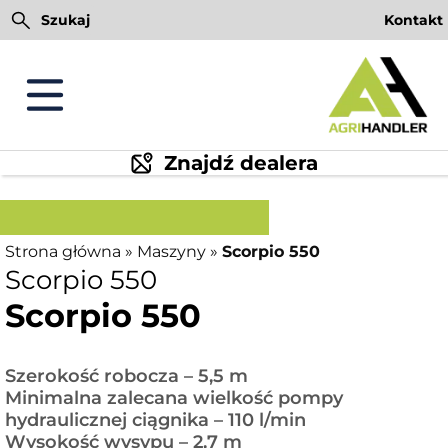
Przejdź
Szukaj
Kontakt
do
treści
Znajdź dealera
Strona główna
»
Maszyny
»
Scorpio 550
Scorpio 550
Scorpio 550
Szerokość robocza – 5,5 m
Minimalna zalecana wielkość pompy
hydraulicznej ciągnika – 110 l/min
Wysokość wysypu – 2,7 m