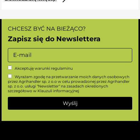
CHCESZ BYĆ NA BIEŻĄCO?
Zapisz się do Newslettera
Akceptuję warunki
regulaminu
Wyrażam zgodę na przetwarzanie moich danych osobowych
przez Agrihandler sp. z o.o w celu prowadzonej przez Agrihandler
sp. z o.o. usługi "Newsletter" na zasadach określonych
szczegółowo w
Klauzuli informacyjnej