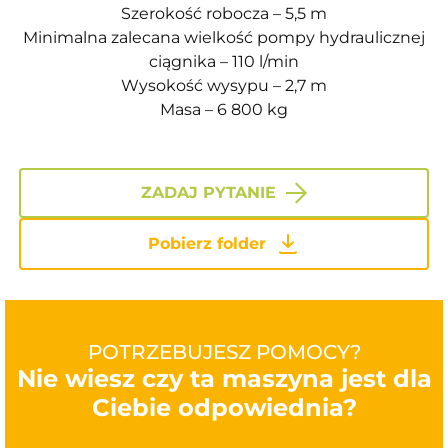
Szerokość robocza – 5,5 m
Minimalna zalecana wielkość pompy hydraulicznej
ciągnika – 110 l/min
Wysokość wysypu – 2,7 m
Masa – 6 800 kg
ZADAJ PYTANIE
Pobierz folder
POTRZEBUJESZ POMOCY?
Nie wiesz czy ta maszyna jest dla
Ciebie odpowiednia?