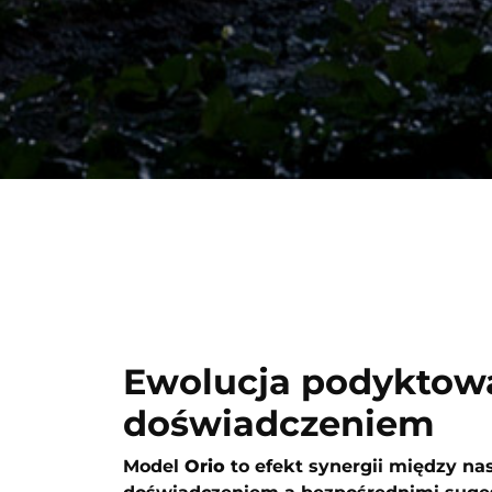
Ewolucja podyktow
doświadczeniem
Model
Orio
to efekt synergii między na