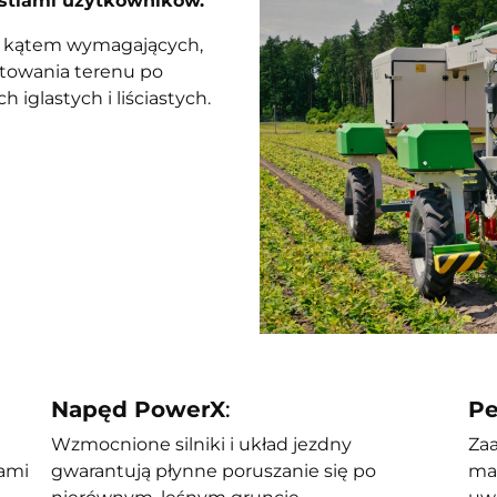
stiami użytkowników.
d kątem wymagających,
łtowania terenu po
iglastych i liściastych.
Napęd PowerX
:
Pe
Wzmocnione silniki i układ jezdny
Za
ami
gwarantują płynne poruszanie się po
ma