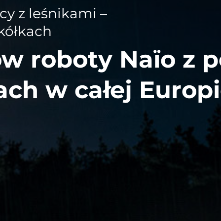
y z leśnikami –
kółkach
ów roboty Naïo z
ach w całej Europi