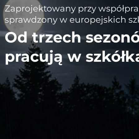
Zaprojektowany przy współprac
sprawdzony w europejskich sz
Od trzech sezon
pracują w szkółk