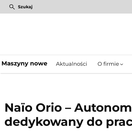
Przejdź
Szukaj
do
treści
Pixel Farming Robotics
Mulczery leśne Fischer
Pixel Farming Robotics
Maszyny nowe
Aktualności
O firmie
Naïo Orio – Autonom
dedykowany do prac