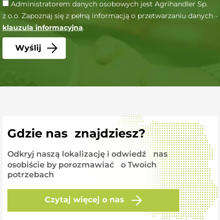
Administratorem danych osobowych jest Agrihandler Sp.
z o.o. Zapoznaj się z pełną informacją o przetwarzaniu danych -
klauzula informacyjna
.
Gdzie nas znajdziesz?
Odkryj naszą lokalizację i odwiedź nas
osobiście by porozmawiać o Twoich
potrzebach
Czytaj więcej o nas