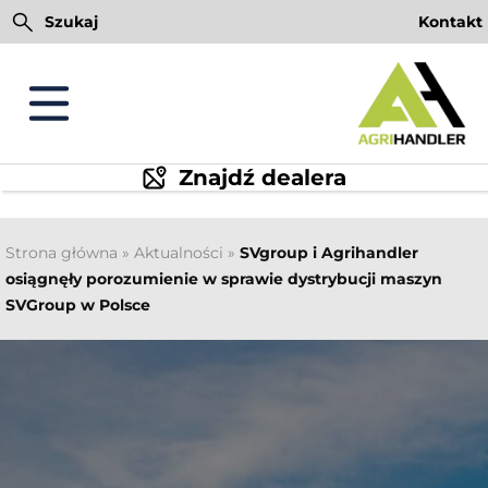
Przejdź
Szukaj
Kontakt
do
treści
Znajdź dealera
Strona główna
»
Aktualności
»
SVgroup i Agrihandler
osiągnęły porozumienie w sprawie dystrybucji maszyn
SVGroup w Polsce