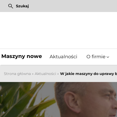
Przejdź
Szukaj
do
treści
Pixel Farming Robotics
Mulczery leśne Fischer
Pixel Farming Robotics
Maszyny nowe
Aktualności
O firmie
Strona główna
»
Aktualności
»
W jakie maszyny do uprawy b