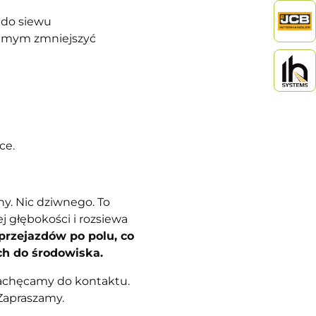
 do siewu
 samym zmniejszyć
ace.
y. Nic dziwnego. To
j głębokości i rozsiewa
przejazdów po polu, co
cych do środowiska.
zachęcamy do kontaktu.
Zapraszamy.