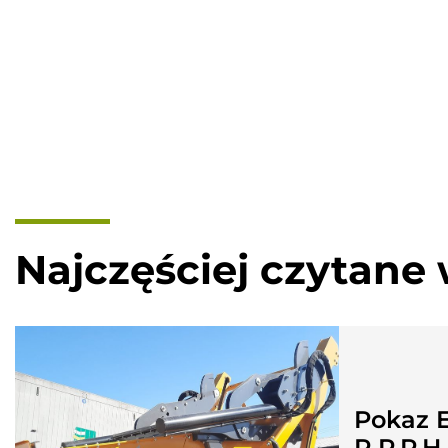
Najczęściej czytane 
Pokaz E
R.P.P.H.