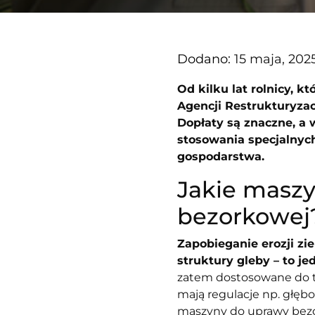
Dodano:
15 maja, 202
Od kilku lat rolnicy, 
Agencji Restrukturyza
Dopłaty są znaczne, a
stosowania specjalnyc
gospodarstwa.
Jakie masz
bezorkowej
Zapobieganie erozji z
struktury gleby – to je
zatem dostosowane do t
mają regulacje np. głębo
maszyny do uprawy bez