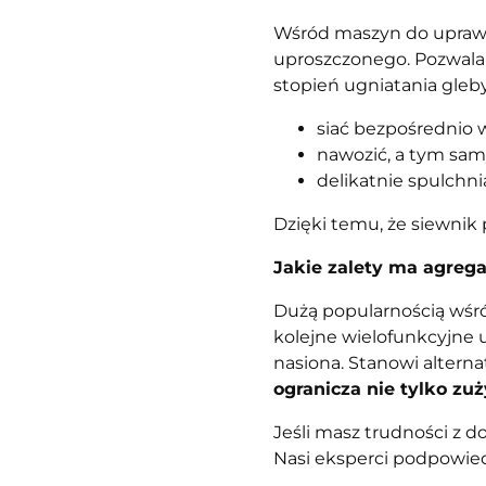
Wśród maszyn do uprawy
uproszczonego. Pozwala 
stopień ugniatania gleb
siać bezpośrednio w
nawozić, a tym sam
delikatnie spulchnia
Dzięki temu, że siewnik 
Jakie zalety ma agreg
Dużą popularnością wśró
kolejne wielofunkcyjne u
nasiona. Stanowi altern
ogranicza nie tylko zuż
Jeśli masz trudności z
Nasi eksperci podpowied