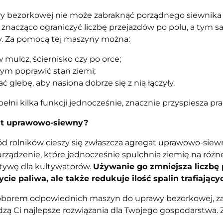
 bezorkowej nie może zabraknąć porządnego siewnika
znacząco ograniczyć liczbę przejazdów po polu, a tym
y. Za pomocą tej maszyny można:
 mulcz, ściernisko czy po orce;
ym poprawić stan ziemi;
ć glebę, aby nasiona dobrze się z nią łączyły.
pełni kilka funkcji jednocześnie, znacznie przyspiesza pr
at uprawowo-siewny?
d rolników cieszy się zwłaszcza agregat uprawowo-siewn
rządzenie, które jednocześnie spulchnia ziemię na różne
atywę dla kultywatorów.
Używanie go zmniejsza liczbę 
ycie paliwa, ale także redukuje ilość spalin trafiają
 doborem odpowiednich maszyn do uprawy bezorkowej, 
zą Ci najlepsze rozwiązania dla Twojego gospodarstwa. 