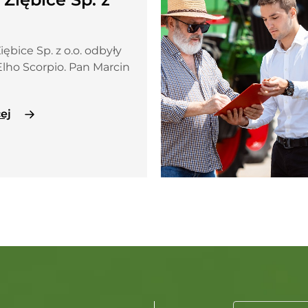
iębice Sp. z o.o. odbyły
Elho Scorpio. Pan Marcin
ej