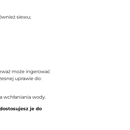
ównież siewu;
ieważ może ingerować
zesnej uprawie do:
ia wchłaniania wody.
ostosujesz je do