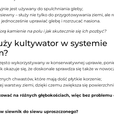
yjnie jest używany do spulchniania gleby;
iewny – służy nie tylko do przygotowywania ziemi, ale r
jednocześnie uprawiać glebę i rozrzucać nasiona.
iorą kamienie na polu i jak skutecznie się ich pozbyć?
uży kultywator w systemie
m?
 często wykorzystywany w konserwatywnej uprawie, pon
k okazuje się, że doskonale sprawdza się także w nowoc
nych chwastów, które mają dość płytkie korzenie;
ej warstwy ziemi, dzięki czemu zwiększa się powierzchn
ować na różnych głębokościach, więc bez problemu d
w siewnik do siewu uproszczonego?