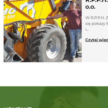
o.o.
W R.P.P.H. Z
się pokazy 
i…
Czytaj więc