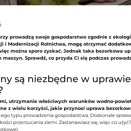
5
którzy prowadzą swoje gospodarstwo zgodnie z ekolo
cji i Modernizacji Rolnictwa, mogą otrzymać dodatko
 więc można sporo zyskać. Jednak taka bezorkowa 
h maszyn. Sprawdź, co przyda Ci się podczas prowad
yny są niezbędne w uprawie
?
iemi, utrzymanie właściwych warunków wodno-powie
dne z wielu korzyści, jakie przynosi uprawa bezorkow
ego typu prowadzenia gospodarstwa. Doskonale sprawd
kości przerzucania ziemi. Zastanawiasz się, więc co uży
orkowej: