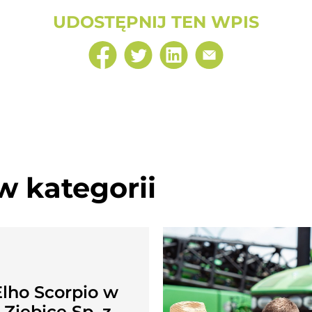
UDOSTĘPNIJ TEN WPIS
w kategorii
lho Scorpio w
 Ziębice Sp. z