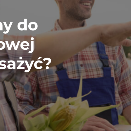
ny do
owej
sażyć?