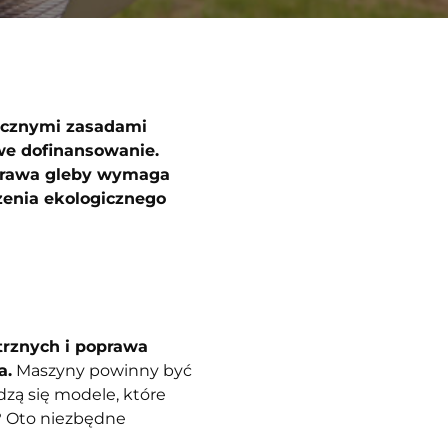
gicznymi zasadami
we dofinansowanie.
uprawa gleby wymaga
zenia ekologicznego
trznych i poprawa
a.
Maszyny powinny być
zą się modele, które
ć? Oto niezbędne