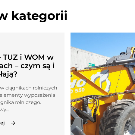
w kategorii
e TUZ i WOM w
ach – czym są i
łają?
w ciągnikach rolniczych
 elementy wyposażenia
gnika rolniczego.
owy…
ej