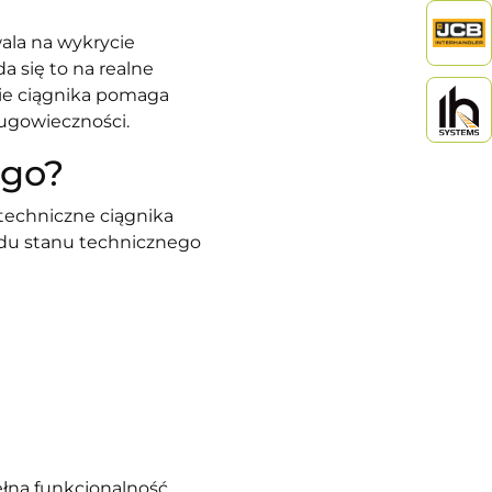
wala na wykrycie
a się to na realne
ie ciągnika pomaga
ługowieczności.
ego?
 techniczne ciągnika
lądu stanu technicznego
ełna funkcjonalność