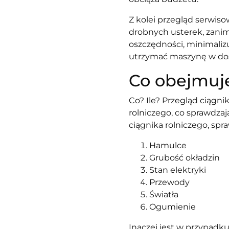
Z kolei przegląd serwiso
drobnych usterek, zanim 
oszczędności, minimali
utrzymać maszynę w dosk
Co obejmuje
Co? Ile? Przegląd ciągn
rolniczego, co sprawdza
ciągnika rolniczego, sp
Hamulce
Grubość okładzin
Stan elektryki
Przewody
Światła
Ogumienie
Inaczej jest w przypadk