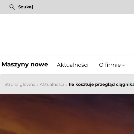
Przejdź
Szukaj
do
treści
Pixel Farming Robotics
Mulczery leśne Fischer
Pixel Farming Robotics
Maszyny nowe
Aktualności
O firmie
Strona główna
»
Aktualności
»
Ile kosztuje przegląd ciągnik