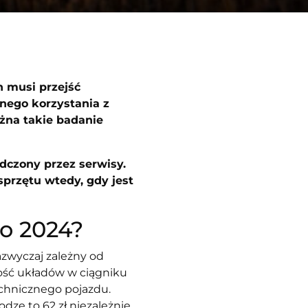
h musi przejść
nego korzystania z
ożna takie badanie
dczony przez serwisy.
przętu wtedy, gdy jest
go 2024?
azwyczaj zależny od
lość układów w ciągniku
echnicznego pojazdu.
dze to 62 zł niezależnie