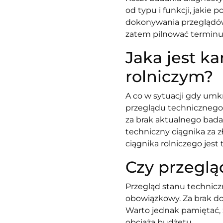
od typu i funkcji, jakie 
dokonywania przeglądów 
zatem pilnować terminu
Jaka jest k
rolniczym?
A co w sytuacji gdy um
przeglądu techniczneg
za brak aktualnego badan
techniczny ciągnika za z
ciągnika rolniczego jest 
Czy przeglą
Przegląd stanu technic
obowiązkowy. Za brak dop
Warto jednak pamiętać, 
obciąża budżetu.