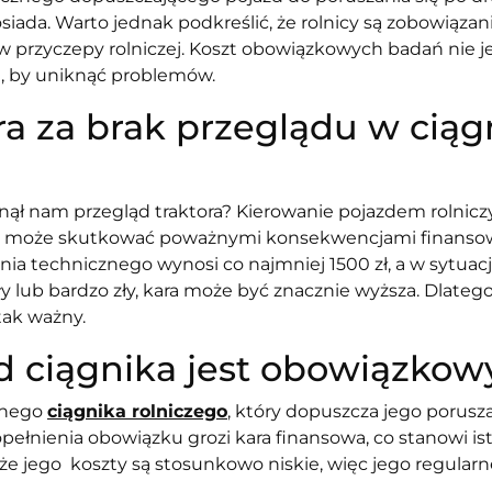
posiada. Warto jednak podkreślić, że rolnicy są zobowiąza
przyczepy rolniczej. Koszt obowiązkowych badań nie je
, by uniknąć problemów.
ara za brak przeglądu w ciąg
knął nam przegląd traktora? Kierowanie pojazdem rolni
o może skutkować poważnymi konsekwencjami finanso
ia technicznego wynosi co najmniej 1500 zł, a w sytuacji
ły lub bardzo zły, kara może być znacznie wyższa. Dlateg
tak ważny.
d ciągnika jest obowiązko
znego
ciągnika rolniczego
, który dopuszcza jego porusza
ełnienia obowiązku grozi kara finansowa, co stanowi isto
że jego koszty są stosunkowo niskie, więc jego regula