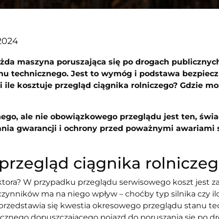
 2024
każda maszyna poruszająca się po drogach publicznyc
nu technicznego. Jest to wymóg i podstawa bezpiecz
 ile kosztuje przegląd ciągnika rolniczego? Gdzie m
go, ale nie obowiązkowego przeglądu jest ten, świa
nia gwarancji i ochrony przed poważnymi awariami s
e przegląd ciągnika rolnicze
raktora? W przypadku przeglądu serwisowego koszt jest z
czynników ma na niego wpływ – choćby typ silnika czy i
 przedstawia się kwestia okresowego przeglądu stanu t
cznego dopuszczającego pojazd do poruszania się po dro