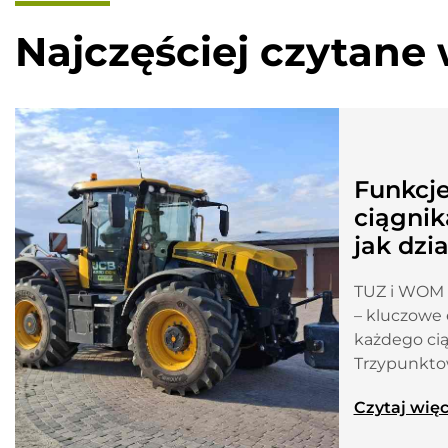
Najczęściej czytane 
Funkcj
ciągnik
jak dzia
TUZ i WOM 
– kluczowe
każdego cią
Trzypunkt
Czytaj więc