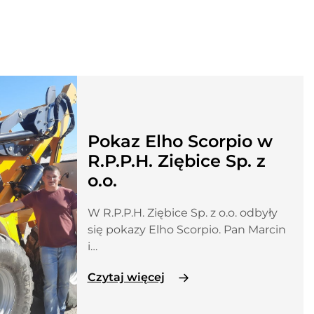
Pokaz Elho Scorpio w
R.P.P.H. Ziębice Sp. z
o.o.
W R.P.P.H. Ziębice Sp. z o.o. odbyły
się pokazy Elho Scorpio. Pan Marcin
i…
Czytaj więcej