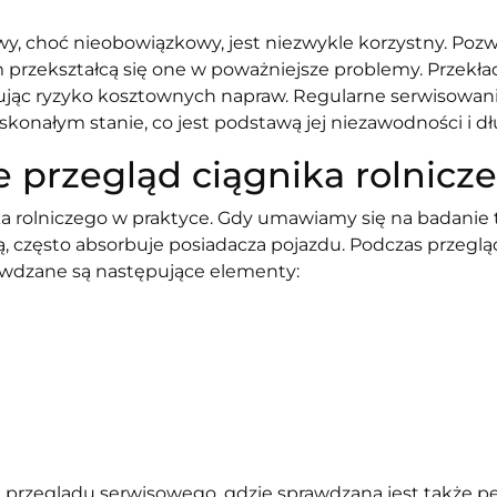
wy, choć nieobowiązkowy, jest niezwykle korzystny. Poz
przekształcą się one w poważniejsze problemy. Przekład
zując ryzyko kosztownych napraw. Regularne serwisowan
onałym stanie, co jest podstawą jej niezawodności i d
 przegląd ciągnika rolnicz
ika rolniczego w praktyce. Gdy umawiamy się na badanie
ją, często absorbuje posiadacza pojazdu. Podczas przeg
rawdzane są następujące elementy:
u przeglądu serwisowego, gdzie sprawdzana jest także p