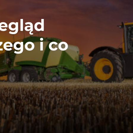
zegląd
zego i co