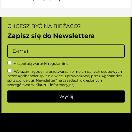
CHCESZ BYĆ NA BIEŻĄCO?
Zapisz się do Newslettera
Akceptuję warunki
regulaminu
Wyrażam zgodę na przetwarzanie moich danych osobowych
przez Agrihandler sp. z o.o w celu prowadzonej przez Agrihandler
sp. z o.o. usługi "Newsletter" na zasadach określonych
szczegółowo w
Klauzuli informacyjnej