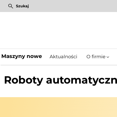
Przejdź
Szukaj
do
treści
Pixel Farming Robotics
Mulczery leśne Fischer
Pixel Farming Robotics
Maszyny nowe
Aktualności
O firmie
Roboty automatycz