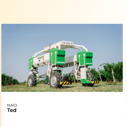
NAIO
Ted