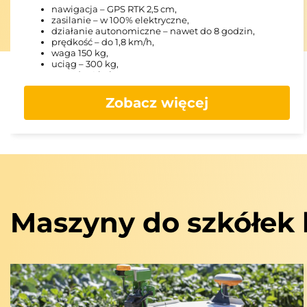
nawigacja – GPS RTK 2,5 cm,
zasilanie – w 100% elektryczne,
działanie autonomiczne – nawet do 8 godzin,
prędkość – do 1,8 km/h,
waga 150 kg,
uciąg – 300 kg,
napęd – 4 koła,
średni wskaźnik pracy – 1000 m2 na godzinę,
wymiary (d x sz x w) – 130 cm x 47 cm x 83 cm,
Zobacz więcej
Maszyny do szkółek 