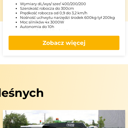
Wymiary dL/wys/ szer/ 400/200/200
Szerokość robocza do 300cm
Prędkość robocza od 0,9 do 3,2 km/h
Nośność uchwytu narzędzi środek 600kg tył 200kg
Moc silników 4x 3000W
Autonomia do 10h
Nawigacja GPS RTK do 2,5cm
Zobacz więcej
leśnych