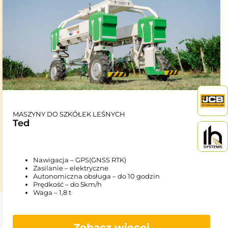
MASZYNY DO SZKÓŁEK LEŚNYCH
Ted
Nawigacja – GPS(GNSS RTK)
Zasilanie – elektryczne
Autonomiczna obsługa – do 10 godzin
Prędkość – do 5km/h
Waga – 1,8 t
Zobacz więcej