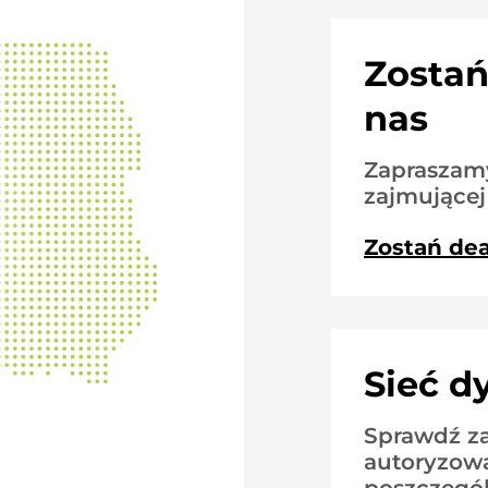
Zostań
nas
Zapraszamy
zajmującej
Zostań de
Sieć d
Sprawdź za
autoryzow