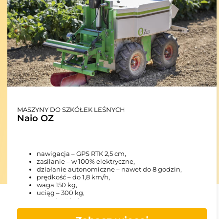
MASZYNY DO SZKÓŁEK LEŚNYCH
Naio OZ
nawigacja – GPS RTK 2,5 cm,
zasilanie – w 100% elektryczne,
działanie autonomiczne – nawet do 8 godzin,
prędkość – do 1,8 km/h,
waga 150 kg,
uciąg – 300 kg,
napęd – 4 koła,
średni wskaźnik pracy – 1000 m2 na godzinę,
wymiary (d x sz x w) – 130 cm x 47 cm x 83 cm,