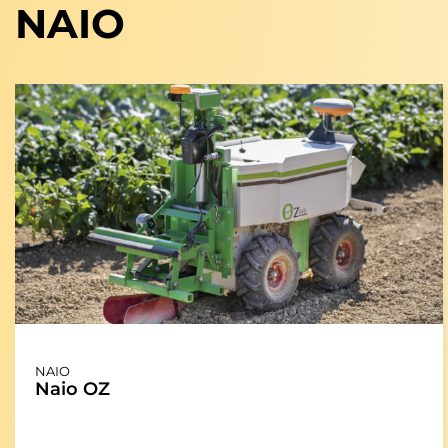
NAIO
NAIO
Naio OZ