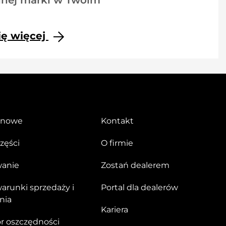
lnej marki w Twoim
ię więcej
 nowe
Kontakt
części
O firmie
wanie
Zostań dealerem
arunki sprzedaży i
Portal dla dealerów
nia
Kariera
or oszczędności