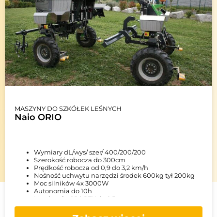
MASZYNY DO SZKÓŁEK LEŚNYCH
Naio ORIO
Wymiary dL/wys/ szer/ 400/200/200
Szerokość robocza do 300cm
Prędkość robocza od 0,9 do 3,2 km/h
Nośność uchwytu narzędzi środek 600kg tył 200kg
Moc silników 4x 3000W
Autonomia do 10h
Nawigacja GPS RTK do 2,5cm