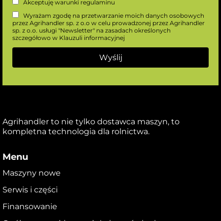
Akceptuję warunki
regulaminu
Wyrażam zgodę na przetwarzanie moich danych osobowych
przez Agrihandler sp. z o.o w celu prowadzonej przez Agrihandler
sp. z o.o. usługi "Newsletter" na zasadach określonych
szczegółowo w
Klauzuli informacyjnej
Agrihandler to nie tylko dostawca maszyn, to
kompletna technologia dla rolnictwa.
Menu
Maszyny nowe
Serwis i części
Finansowanie