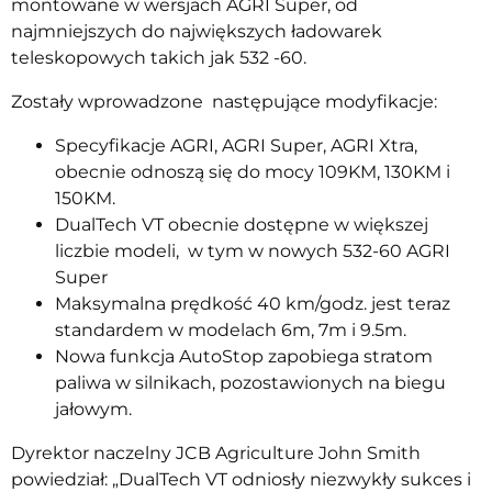
montowane w wersjach AGRI Super, od
najmniejszych do największych ładowarek
teleskopowych takich jak 532 -60.
Zostały wprowadzone następujące modyfikacje:
Specyfikacje AGRI, AGRI Super, AGRI Xtra,
obecnie odnoszą się do mocy 109KM, 130KM i
150KM.
DualTech VT obecnie dostępne w większej
liczbie modeli, w tym w nowych 532-60 AGRI
Super
Maksymalna prędkość 40 km/godz. jest teraz
standardem w modelach 6m, 7m i 9.5m.
Nowa funkcja AutoStop zapobiega stratom
paliwa w silnikach, pozostawionych na biegu
jałowym.
Dyrektor naczelny JCB Agriculture John Smith
powiedział: „DualTech VT odniosły niezwykły sukces i